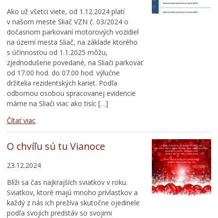
Ako už všetci viete, od 1.12.2024 platí
v našom meste Sliač VZN č. 03/2024 o
dočasnom parkovaní motorových vozidiel
na území mesta Sliač, na základe ktorého
s účinnosťou od 1.1.2025 môžu,
zjednodušene povedané, na Sliači parkovať
od 17.00 hod. do 07.00 hod. výlučne
držitelia rezidentských kariet. Podľa
odbornou osobou spracovanej evidencie
máme na Sliači viac ako tisíc […]
Čítať viac
O chvíľu sú tu Vianoce
23.12.2024
Blíži sa čas najkrajších sviatkov v roku.
Sviatkov, ktoré majú mnoho prívlastkov a
každý z nás ich prežíva skutočne ojedinele
podľa svojich predstáv so svojimi