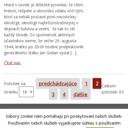
Hneď v úvode je dôležité povedať, že cítim
hrdosť, rešpekt a obrovskú vďaku voči tým,
ktorí sa nebáli postaviť proti nacistickej
ideológii, ideológii najhrôzostrašnejšej v
dejinách ľudstva a verím, že tak to cíti
každý Slovák. Zo spomienok aktívnych
účastníkov vieme, že večer 29. augusta
1944, krátko po 20:00 hodine podplukovník
generálneho štábu Ján Golian vyslal […]
Čítať viac
Strana
Strana
predchádzajúce
1
2
Položiek na
Celkom
stránku
položiek: 63
Strana
Strana
3
4
ďalšie
Súbory cookie nám pomáhajú pri poskytovaní našich služieb.
Používaním našich služieb vyjadrujete súhlas s používaním