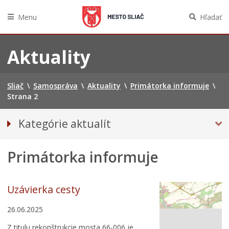
Menu
Hľadať
Preskočiť
na
Aktuality
obsah
Sliač
\
Samospráva
\
Aktuality
\
Primátorka informuje
\
Strana 2
Kategórie aktualít
Tlačové správy
Primátorka informuje
PRIMÁTORKA INFORMUJE
Uzávierka cesty
26.06.2025
Z titulu rekonštrukcie mosta 66-006 je