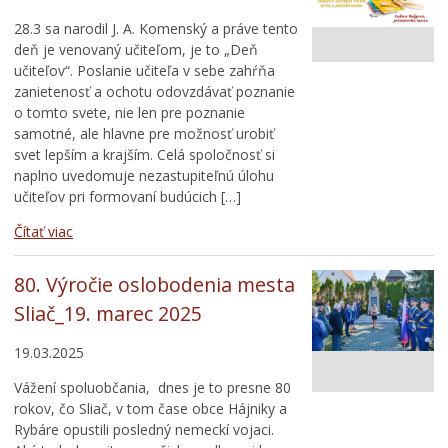
28.3 sa narodil J. A. Komenský a práve tento
deň je venovaný učiteľom, je to „Deň
učiteľov“. Poslanie učiteľa v sebe zahŕňa
zanietenosť a ochotu odovzdávať poznanie
o tomto svete, nie len pre poznanie
samotné, ale hlavne pre možnosť urobiť
svet lepším a krajším. Celá spoločnosť si
naplno uvedomuje nezastupiteľnú úlohu
učiteľov pri formovaní budúcich […]
Čítať viac
80. Výročie oslobodenia mesta
Sliač_19. marec 2025
19.03.2025
Vážení spoluobčania, dnes je to presne 80
rokov, čo Sliač, v tom čase obce Hájniky a
Rybáre opustili posledný nemeckí vojaci.