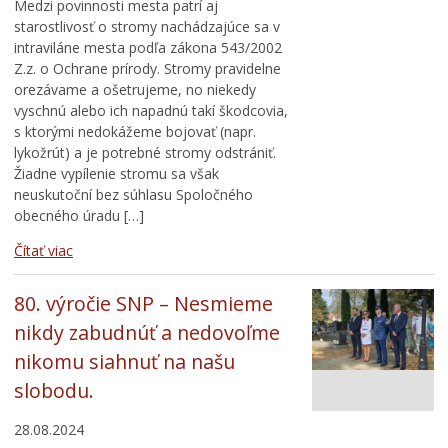
Medzi povinnosti mesta patrí aj
starostlivosť o stromy nachádzajúce sa v
intraviláne mesta podľa zákona 543/2002
Z.z. o Ochrane prírody. Stromy pravidelne
orezávame a ošetrujeme, no niekedy
vyschnú alebo ich napadnú takí škodcovia,
s ktorými nedokážeme bojovať (napr.
lykožrút) a je potrebné stromy odstrániť.
Žiadne vypílenie stromu sa však
neuskutoční bez súhlasu Spoločného
obecného úradu […]
Čítať viac
80. výročie SNP – Nesmieme
nikdy zabudnúť a nedovoľme
nikomu siahnuť na našu
slobodu.
28.08.2024