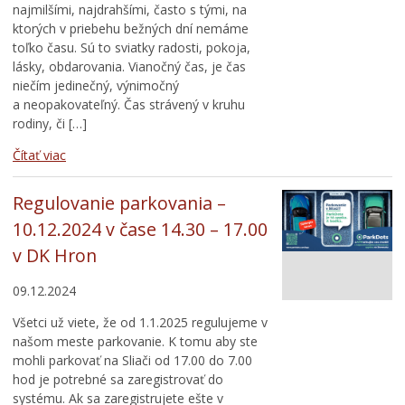
najmilšími, najdrahšími, často s tými, na
ktorých v priebehu bežných dní nemáme
toľko času. Sú to sviatky radosti, pokoja,
lásky, obdarovania. Vianočný čas, je čas
niečím jedinečný, výnimočný
a neopakovateľný. Čas strávený v kruhu
rodiny, či […]
Čítať viac
Regulovanie parkovania –
10.12.2024 v čase 14.30 – 17.00
v DK Hron
09.12.2024
Všetci už viete, že od 1.1.2025 regulujeme v
našom meste parkovanie. K tomu aby ste
mohli parkovať na Sliači od 17.00 do 7.00
hod je potrebné sa zaregistrovať do
systému. Ak sa zaregistrujete ešte v