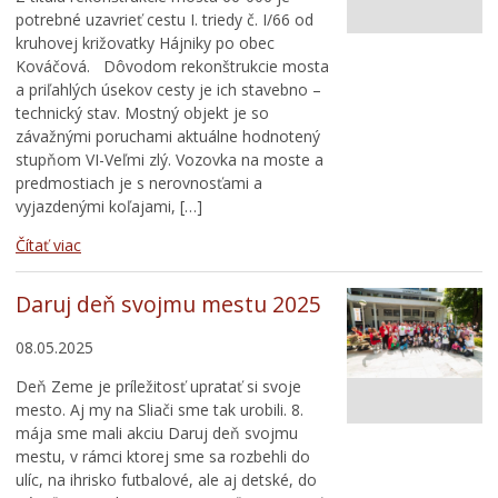
potrebné uzavrieť cestu I. triedy č. I/66 od
kruhovej križovatky Hájniky po obec
Kováčová. Dôvodom rekonštrukcie mosta
a priľahlých úsekov cesty je ich stavebno –
technický stav. Mostný objekt je so
závažnými poruchami aktuálne hodnotený
stupňom VI-Veľmi zlý. Vozovka na moste a
predmostiach je s nerovnosťami a
vyjazdenými koľajami, […]
Čítať viac
Daruj deň svojmu mestu 2025
08.05.2025
Deň Zeme je príležitosť upratať si svoje
mesto. Aj my na Sliači sme tak urobili. 8.
mája sme mali akciu Daruj deň svojmu
mestu, v rámci ktorej sme sa rozbehli do
ulíc, na ihrisko futbalové, ale aj detské, do