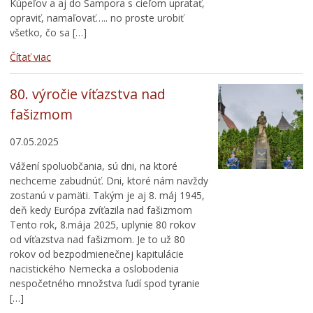
Kúpeľov a aj do Sampora s cieľom upratať,
opraviť, namaľovať….. no proste urobiť
všetko, čo sa […]
Čítať viac
80. výročie víťazstva nad
fašizmom
07.05.2025
Vážení spoluobčania, sú dni, na ktoré
nechceme zabudnúť. Dni, ktoré nám navždy
zostanú v pamäti. Takým je aj 8. máj 1945,
deň kedy Európa zvíťazila nad fašizmom
Tento rok, 8.mája 2025, uplynie 80 rokov
od víťazstva nad fašizmom. Je to už 80
rokov od bezpodmienečnej kapitulácie
nacistického Nemecka a oslobodenia
nespočetného množstva ľudí spod tyranie
[…]