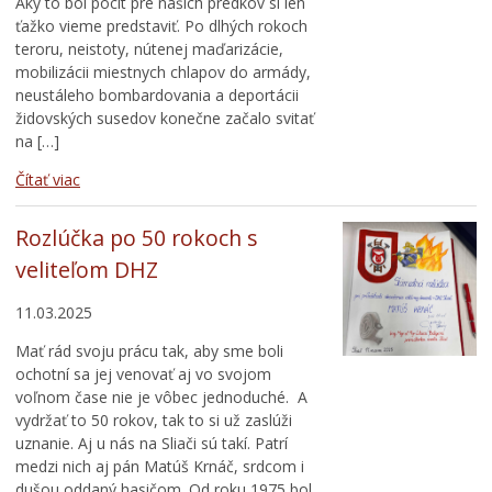
Aký to bol pocit pre našich predkov si len
ťažko vieme predstaviť. Po dlhých rokoch
teroru, neistoty, nútenej maďarizácie,
mobilizácii miestnych chlapov do armády,
neustáleho bombardovania a deportácii
židovských susedov konečne začalo svitať
na […]
Čítať viac
Rozlúčka po 50 rokoch s
veliteľom DHZ
11.03.2025
Mať rád svoju prácu tak, aby sme boli
ochotní sa jej venovať aj vo svojom
voľnom čase nie je vôbec jednoduché. A
vydržať to 50 rokov, tak to si už zaslúži
uznanie. Aj u nás na Sliači sú takí. Patrí
medzi nich aj pán Matúš Krnáč, srdcom i
dušou oddaný hasičom. Od roku 1975 bol