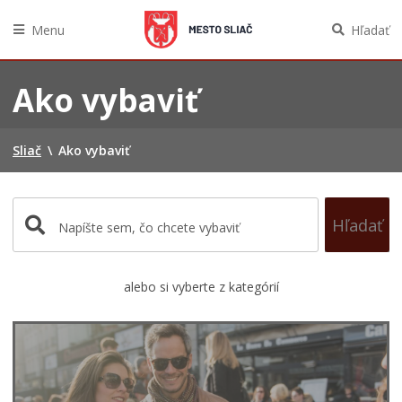
Menu
Hľadať
Preskočiť
na
Ako vybaviť
obsah
Sliač
\
Ako vybaviť
Hľadať
alebo si vyberte z kategórií