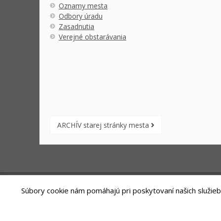
Oznamy mesta
Odbory úradu
Zasadnutia
Verejné obstarávania
ARCHÍV starej stránky mesta
Súbory cookie nám pomáhajú pri poskytovaní našich služieb
Riešenie
ANTIK SMART CITY
| Technický prevádzkovateľ -MVI Tech
Správca webového sídla: Mesto Sliač, Letecká 1, 962 31 Sliač,
Vyhláse