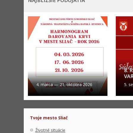
NAJBLIŽŠIE PODUJATIA
8. 
VA
4. marca
—
21. októbra 2026
5. s
Tvoje mesto Sliač
Životné situácie