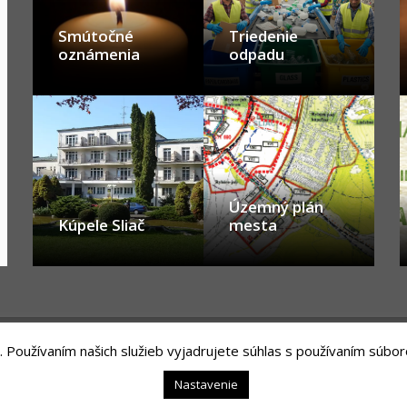
Smútočné
Triedenie
oznámenia
odpadu
Územný plán
Kúpele Sliač
mesta
. Používaním našich služieb vyjadrujete súhlas s používaním súbor
nology, s. r. o.
Nastavenie
nie o prístupnosti
|
Ochrana osobných údajov