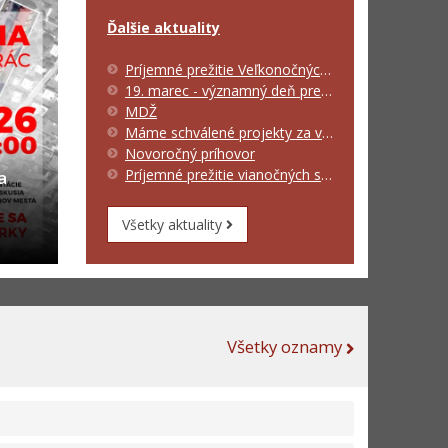
Ďalšie aktuality
Príjemné prežitie Veľkonočných sviatkov
19. marec - významný deň pre Sliač
MDŽ
Máme schválené projekty za viac ako 6 miliónov €
Novoročný príhovor
Príjemné prežitie vianočných sviatkov
a
Všetky aktuality
Všetky oznamy