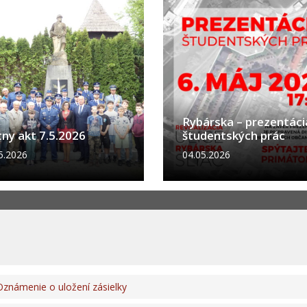
Rybárska – prezentáci
tny akt 7.5.2026
študentských prác
5.2026
04.05.2026
námenie o uložení zásielky