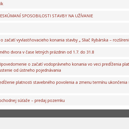
ík
ESKÚMANÍ SPOSOBILOSTI STAVBY NA UŽÍVANIE
 o začatí vyvlastňovacieho konania stavby „ Sliač Rybárska – rozšíreni
ého dvora v čase letných prázdnin od 1.7. do 31.8
ovedomenie o začatí vodoprávneho konania vo veci predĺženia plat
ustenie od ústneho pojednávania
edĺženie platnosti stavebného povolenia a zmenu termínu ukončenia s
obchodnej súťaže – predaj pozemku