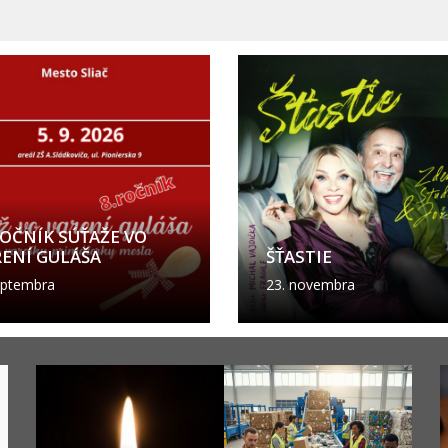
ROČNÍK SÚŤAŽE VO
RENÍ GULÁŠA
ŠŤASTIE
eptembra
23. novembra