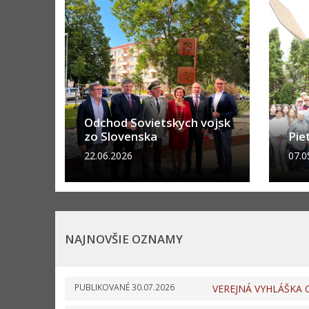
Odchod Sovietskych vojsk
zo Slovenska
Pie
22.06.2026
07.0
NAJNOVŠIE OZNAMY
PUBLIKOVANÉ
30.07.2026
VEREJNÁ VYHLÁŠKA Oz