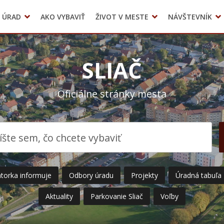
 ÚRAD
AKO VYBAVIŤ
ŽIVOT V MESTE
NÁVŠTEVNÍK
Územné plánovanie
Mestské kultúrne stredisko Sliač
SLIAČ
Oficiálne stránky mesta
torka informuje
Odbory úradu
Projekty
Úradná tabuľa
Aktuality
Parkovanie Sliač
Voľby