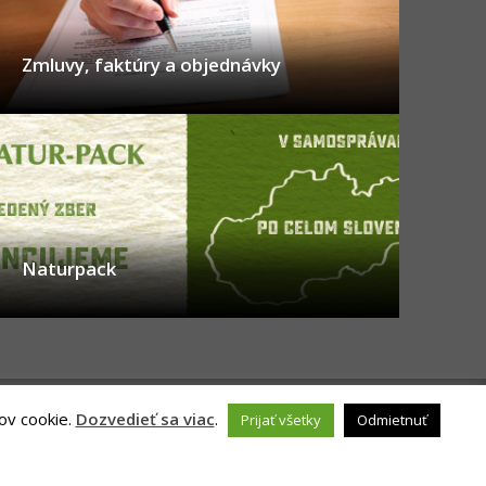
Zmluvy, faktúry a objednávky
Naturpack
ov cookie.
Dozvedieť sa viac
.
Prijať všetky
Odmietnuť