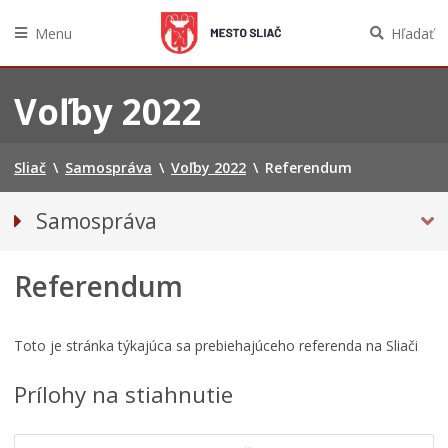
Menu
Hľadať
Preskočiť
na
Voľby 2022
obsah
Sliač
\
Samospráva
\
Voľby 2022
\
Referendum
Samospráva
REFERENDUM
Referendum
Primátorka mesta
Kompetencie mesta
Mesto Sliač
Toto je stránka týkajúca sa prebiehajúceho referenda na Sliači
Hlavný kontrolór mesta
Prílohy na stiahnutie
Mestské zastupiteľstvo
Komisie