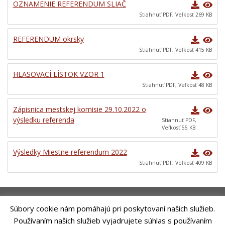
OZNAMENIE REFERENDUM SLIAČ
Elektronické služby
Stiahnuť PDF, Veľkosť 269 KB
Verejné obstarávania
REFERENDUM okrsky
Všeobecne záväzné nariadenia
Stiahnuť PDF, Veľkosť 415 KB
Územné plánovanie
Poskytovanie informácií
HLASOVACÍ LÍSTOK VZOR 1
Stiahnuť PDF, Veľkosť 48 KB
Rozpočet
Dokumenty mesta
Zápisnica mestskej komisie 29.10.2022 o
výsledku referenda
Protispoločenská činnosť
Stiahnuť PDF,
Veľkosť 55 KB
Voľby prezidenta SR 2024
Výsledky Miestne referendum 2022
Stiahnuť PDF, Veľkosť 409 KB
Súbory cookie nám pomáhajú pri poskytovaní našich služieb.
Používaním našich služieb vyjadrujete súhlas s používaním