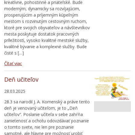
kreatívne, pohostinné a priateľské. Bude
moderným, dynamicky sa rozvíjajúcim,
prosperujúcim a príjemným kúpeľným
mestom s rozvinutým cestovným ruchom,
ktoré pre svojich obyvateľov a návštevníkov
mesta poskytuje dostatok pracovných
príležitostí, vysoko kvalitné mestské služby,
kvalitné bývanie a komplexné služby. Bude
čisté s […]
Čítať viac
Deň učiteľov
28.03.2025
28.3 sa narodil J. A. Komenský a práve tento
deň je venovaný učiteľom, je to „Deň
učiteľov“. Poslanie učiteľa v sebe zahŕňa
zanietenosť a ochotu odovzdávať poznanie
o tomto svete, nie len pre poznanie
samotné, ale hlavne pre možnosť urobiť