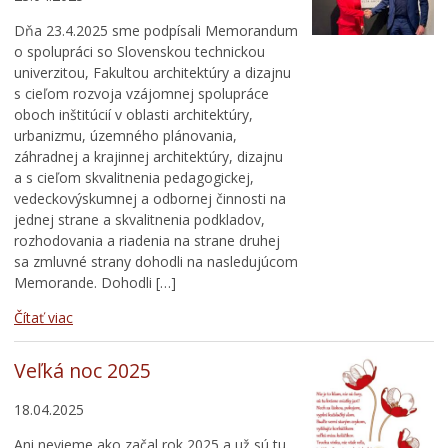
Dňa 23.4.2025 sme podpísali Memorandum
o spolupráci so Slovenskou technickou
univerzitou, Fakultou architektúry a dizajnu
s cieľom rozvoja vzájomnej spolupráce
oboch inštitúcií v oblasti architektúry,
urbanizmu, územného plánovania,
záhradnej a krajinnej architektúry, dizajnu
a s cieľom skvalitnenia pedagogickej,
vedeckovýskumnej a odbornej činnosti na
jednej strane a skvalitnenia podkladov,
rozhodovania a riadenia na strane druhej
sa zmluvné strany dohodli na nasledujúcom
Memorande. Dohodli […]
Čítať viac
Veľká noc 2025
18.04.2025
Ani nevieme ako začal rok 2025 a už sú tu