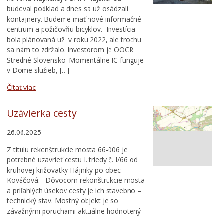
budoval podklad a dnes sa už osádzali
kontajnery. Budeme mať nové informačné
centrum a požičovňu bicyklov. Investícia
bola plánovaná už v roku 2022, ale trochu
sa nám to zdržalo. Investorom je OOCR
Stredné Slovensko. Momentálne IC funguje
v Dome služieb, […]
Čítať viac
Uzávierka cesty
26.06.2025
Z titulu rekonštrukcie mosta 66-006 je
potrebné uzavrieť cestu I. triedy č. I/66 od
kruhovej križovatky Hájniky po obec
Kováčová. Dôvodom rekonštrukcie mosta
a priľahlých úsekov cesty je ich stavebno –
technický stav. Mostný objekt je so
závažnými poruchami aktuálne hodnotený