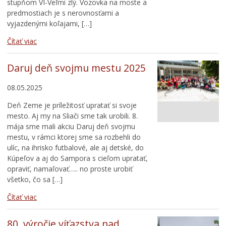
stupňom VI-Veľmi zlý. Vozovka na moste a
predmostiach je s nerovnosťami a
vyjazdenými koľajami, […]
Čítať viac
Daruj deň svojmu mestu 2025
08.05.2025
Deň Zeme je príležitosť upratať si svoje
mesto. Aj my na Sliači sme tak urobili. 8.
mája sme mali akciu Daruj deň svojmu
mestu, v rámci ktorej sme sa rozbehli do
ulíc, na ihrisko futbalové, ale aj detské, do
Kúpeľov a aj do Sampora s cieľom upratať,
opraviť, namaľovať….. no proste urobiť
všetko, čo sa […]
Čítať viac
80. výročie víťazstva nad