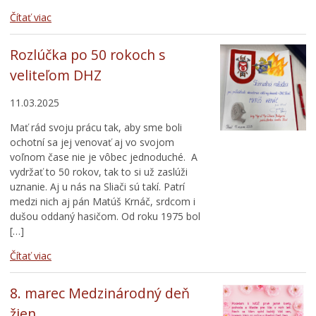
Čítať viac
Rozlúčka po 50 rokoch s
veliteľom DHZ
11.03.2025
Mať rád svoju prácu tak, aby sme boli
ochotní sa jej venovať aj vo svojom
voľnom čase nie je vôbec jednoduché. A
vydržať to 50 rokov, tak to si už zaslúži
uznanie. Aj u nás na Sliači sú takí. Patrí
medzi nich aj pán Matúš Krnáč, srdcom i
dušou oddaný hasičom. Od roku 1975 bol
[…]
Čítať viac
8. marec Medzinárodný deň
žien