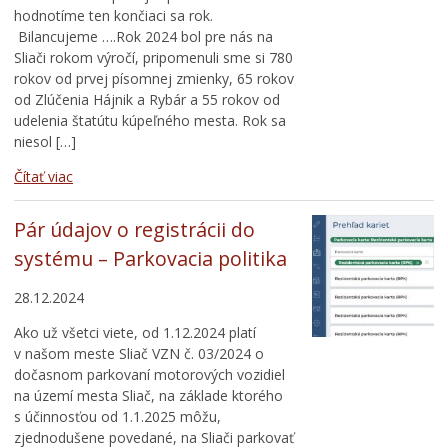
hodnotíme ten končiaci sa rok.
Bilancujeme ….Rok 2024 bol pre nás na
Sliači rokom výročí, pripomenuli sme si 780
rokov od prvej písomnej zmienky, 65 rokov
od Zlúčenia Hájnik a Rybár a 55 rokov od
udelenia štatútu kúpeľného mesta. Rok sa
niesol […]
Čítať viac
Pár údajov o registrácii do
systému – Parkovacia politika
28.12.2024
Ako už všetci viete, od 1.12.2024 platí
v našom meste Sliač VZN č. 03/2024 o
dočasnom parkovaní motorových vozidiel
na území mesta Sliač, na základe ktorého
s účinnosťou od 1.1.2025 môžu,
zjednodušene povedané, na Sliači parkovať