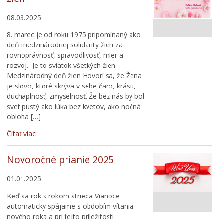
08.03.2025
8. marec je od roku 1975 pripomínaný ako
deň medzinárodnej solidarity žien za
rovnoprávnosť, spravodlivosť, mier a
rozvoj. Je to sviatok všetkých žien –
Medzinárodný deň žien Hovorí sa, že Žena
je slovo, ktoré skrýva v sebe čaro, krásu,
duchaplnosť, zmyselnosť. Že bez nás by bol
svet pustý ako lúka bez kvetov, ako nočná
obloha […]
Čítať viac
Novoročné prianie 2025
01.01.2025
Keď sa rok s rokom strieda Vianoce
automaticky spájame s obdobím vítania
nového roka a pri tejto príležitosti