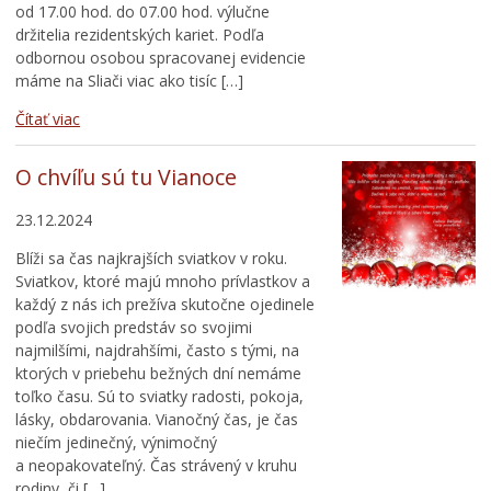
od 17.00 hod. do 07.00 hod. výlučne
držitelia rezidentských kariet. Podľa
odbornou osobou spracovanej evidencie
máme na Sliači viac ako tisíc […]
Čítať viac
O chvíľu sú tu Vianoce
23.12.2024
Blíži sa čas najkrajších sviatkov v roku.
Sviatkov, ktoré majú mnoho prívlastkov a
každý z nás ich prežíva skutočne ojedinele
podľa svojich predstáv so svojimi
najmilšími, najdrahšími, často s tými, na
ktorých v priebehu bežných dní nemáme
toľko času. Sú to sviatky radosti, pokoja,
lásky, obdarovania. Vianočný čas, je čas
niečím jedinečný, výnimočný
a neopakovateľný. Čas strávený v kruhu
rodiny, či […]