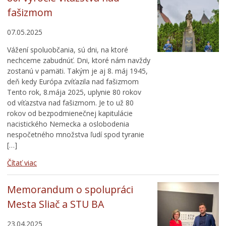
fašizmom
07.05.2025
Vážení spoluobčania, sú dni, na ktoré
nechceme zabudnúť. Dni, ktoré nám navždy
zostanú v pamäti. Takým je aj 8. máj 1945,
deň kedy Európa zvíťazila nad fašizmom
Tento rok, 8.mája 2025, uplynie 80 rokov
od víťazstva nad fašizmom. Je to už 80
rokov od bezpodmienečnej kapitulácie
nacistického Nemecka a oslobodenia
nespočetného množstva ľudí spod tyranie
[…]
Čítať viac
Memorandum o spolupráci
Mesta Sliač a STU BA
23.04.2025