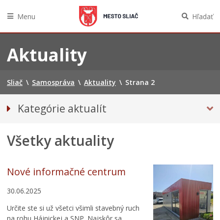
Menu
Hľadať
Preskočiť
na
Aktuality
obsah
Sliač
\
Samospráva
\
Aktuality
\
Strana 2
Kategórie aktualít
Tlačové správy
Všetky aktuality
Primátorka informuje
Nové informačné centrum
30.06.2025
Určite ste si už všetci všimli stavebný ruch
na rohu Hájnickej a SNP. Najskôr sa