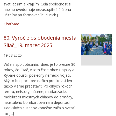
svet lepším a krajším. Celá spoločnosť si
naplno uvedomuje nezastupiteľnú úlohu
učiteľov pri formovaní budúcich […]
Čítať viac
80. Výročie oslobodenia mesta
Sliač_19. marec 2025
19.03.2025
Vážení spoluobčania, dnes je to presne 80
rokov, čo Sliač, v tom čase obce Hájniky a
Rybáre opustili posledný nemeckí vojaci.
Aký to bol pocit pre našich predkov si len
ťažko vieme predstaviť. Po dlhých rokoch
teroru, neistoty, nútenej maďarizácie,
mobilizácii miestnych chlapov do armády,
neustáleho bombardovania a deportácii
židovských susedov konečne začalo svitať
na […]