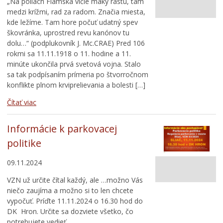
„Na poliach Flámska vlčie maky rastú, tam
medzi krížmi, rad za radom. Značia miesta,
kde ležíme. Tam hore počuť udatný spev
škovránka, uprostred revu kanónov tu
dolu…“ (podplukovník J. Mc.CRAE) Pred 106
rokmi sa 11.11.1918 o 11. hodine a 11.
minúte ukončila prvá svetová vojna. Stalo
sa tak podpísaním prímeria po štvorročnom
konflikte plnom krviprelievania a bolesti […]
Čítať viac
Informácie k parkovacej
politike
09.11.2024
VZN už určite čítal každý, ale …možno Vás
niečo zaujíma a možno si to len chcete
vypočuť. Príďte 11.11.2024 o 16.30 hod do
DK Hron. Určite sa dozviete všetko, čo
potrebujete vedieť.