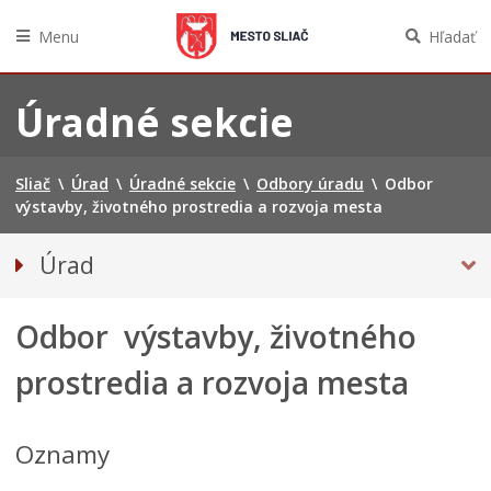
Menu
Hľadať
Preskočiť
na
Úradné sekcie
obsah
Sliač
\
Úrad
\
Úradné sekcie
\
Odbory úradu
\
Odbor
výstavby, životného prostredia a rozvoja mesta
Úrad
Prednosta mestského úradu
Odbor výstavby, životného
ODBORY ÚRADU
Oznamy mesta
prostredia a rozvoja mesta
Projekty
Zmluvy, faktúry a objednávky
Oznamy
Tlačivá a agendy