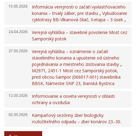
15.05.2026
Informácia verejnosti o začatí vyvlastňovacieho
konania – trvalý záber, pre stavbu „ Vybudovanie
cyklotrasy BB-Vlkanová-Sliač, II.etapa – 3 úsek „
24.04.2026
Verejná vyhláška – stavebné povolenie Most cez
Samporský potok
27.03.2026
Verejná vyhláška – oznámenie o začatí
stavebného konania a upustenie od ústneho
pojednávania a miestneho zisťovania stavby „
M2971, 2451-1 Most cez Samporský potok,
pred obcou Sampor (066017-001) stavebníka
BBSK, Námestie SNP 23, Banská Bystrica
12.03.2026
Informovanie a osveta verejnosti v oblasti
ochrany a ovzdušia
02.03.2026
Kampaňový sezónny zber biologicky
rozložiteľného odpadu – zber konárov 23.-30.