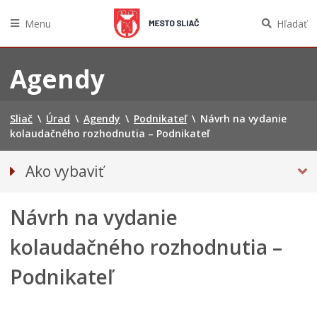
Menu
Hľadať
Preskočiť
na
Agendy
obsah
Sliač
\
Úrad
\
Agendy
\
Podnikateľ
\
Návrh na vydanie
kolaudačného rozhodnutia – Podnikateľ
Ako vybaviť
Občan
Návrh na vydanie
Podnikateľ
kolaudačného rozhodnutia –
Podnikateľ