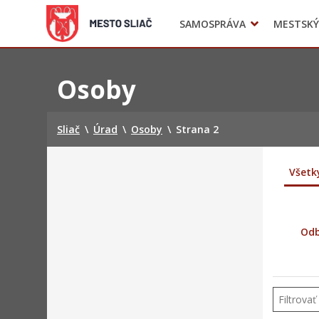
SAMOSPRÁVA
MESTSKÝ
Komisie
Civilná ochrana
Preskočiť
na
Osoby
obsah
Sliač
\
Úrad
\
Osoby
\
Strana 2
Všetk
Odb