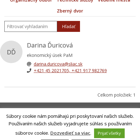
Zberný dvor
Hľadať
Darina Ďuricová
DĎ
ekonomický úsek PaM
darina.duricova@sliac.sk
+421 45 2021705, +421 917 982769
Celkom položiek: 1
Súbory cookie nám pomáhajú pri poskytovaní našich služieb.
Používaním našich služieb vyjadrujete súhlas s používaním
Riešenie
ANTIK SMART CITY
| Technický prevádzkovateľ -MVI
súborov cookie.
Dozvedieť sa viac
.
Prijať všetky
Technology, s. r. o.