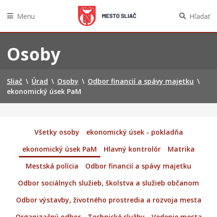
Menu
Hľadať
Preskočiť
na
Osoby
obsah
Sliač
\
Úrad
\
Osoby
\
Odbor financií a spávy majetku
\
ekonomický úsek PaM
Všetky osoby
ekonomický úsek - pokladňa
ekonomický úsek PaM
Hlavný kontrolór
Matrika
Mestská polícia
Odbor financií a spávy majetku
Odbor sociálnych služieb, školstva a služieb občanom
Odbor výstavby, životného prostredia a rozvoja mesta
Organizačný odbor
Technické služby
Vedenie mesta