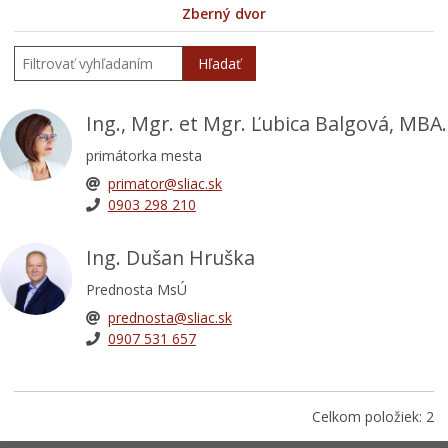
Zberný dvor
Hľadať
Ing., Mgr. et Mgr. Ľubica Balgová, MBA.
primátorka mesta
primator@sliac.sk
0903 298 210
Ing. Dušan Hruška
Prednosta MsÚ
prednosta@sliac.sk
0907 531 657
Celkom položiek: 2