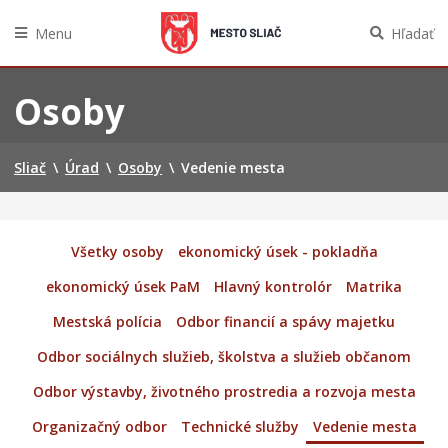
Menu
Hľadať
Preskočiť
na
Osoby
obsah
Sliač
\
Úrad
\
Osoby
\
Vedenie mesta
Všetky osoby
ekonomický úsek - pokladňa
ekonomický úsek PaM
Hlavný kontrolór
Matrika
Mestská polícia
Odbor financií a spávy majetku
Odbor sociálnych služieb, školstva a služieb občanom
Odbor výstavby, životného prostredia a rozvoja mesta
Organizačný odbor
Technické služby
Vedenie mesta