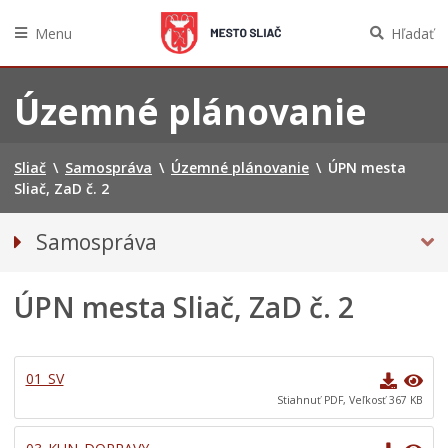
Menu
Hľadať
Preskočiť
na
Územné plánovanie
obsah
Sliač
\
Samospráva
\
Územné plánovanie
\
ÚPN mesta
Sliač, ZaD č. 2
Samospráva
Referendum
ÚPN mesta Sliač, ZaD č. 2
Primátorka mesta
Kompetencie mesta
Mesto Sliač
01_SV
Hlavný kontrolór mesta
Stiahnuť PDF, Veľkosť 367 KB
Mestské zastupiteľstvo