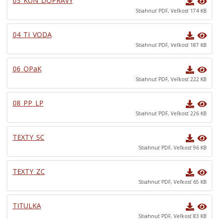
03_KUN_DOPRAVY
Komisie
Stiahnuť PDF, Veľkosť 174 KB
Elektronické služby
04_TI_VODA
Verejné obstarávania
Stiahnuť PDF, Veľkosť 187 KB
Všeobecne záväzné nariadenia
ÚZEMNÉ PLÁNOVANIE
06_OPaK
Stiahnuť PDF, Veľkosť 222 KB
Poskytovanie informácií
Rozpočet
08_PP_LP
Dokumenty mesta
Stiahnuť PDF, Veľkosť 226 KB
Protispoločenská činnosť
TEXTY_SC
Voľby prezidenta SR 2024
Stiahnuť PDF, Veľkosť 96 KB
TEXTY_ZC
Stiahnuť PDF, Veľkosť 65 KB
TITULKA
Stiahnuť PDF, Veľkosť 83 KB