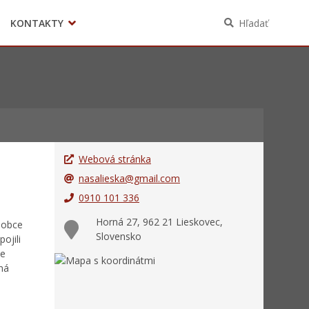
KONTAKTY
Hľadať
Voľby
Webová stránka
nasalieska@gmail.com
0910 101 336
n
Horná 27, 962 21 Lieskovec,
 obce
Slovensko
ojili
ne
ná