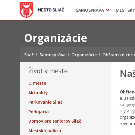
SAMOSPRÁVA
MESTSKÝ
Komisie
Civilná ochrana
Preskočiť
na
Organizácie
obsah
Sliač
\
Samospráva
\
Organizácie
\
Občianske zdru
Život v meste
Naš
O meste
Občian
Aktuality
a Bansk
Parkovanie Sliač
sú geog
sily a v
Podujatia
organiz
Domov pre seniorov Sliač
rovnome
Mestská polícia