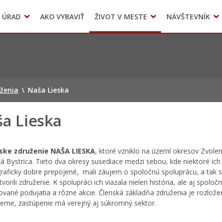
 ÚRAD
AKO VYBAVIŤ
ŽIVOT V MESTE
NÁVŠTEVNÍK
Územné plánovanie
Mestské kultúrne stredisko Sliač
ženia
\
Naša Lieska
a Lieska
ske združenie NAŠA LIESKA
, ktoré vzniklo na území okresov Zvole
á Bystrica. Tieto dva okresy susediace medzi sebou, kde niektoré ich
raficky dobre prepojené, mali záujem o spoločnú spoluprácu, a tak sp
ytvorili združenie. K spolupráci ich viazala nielen história, ale aj spoloč
ované podujatia a rôzne akcie. Členská základňa združenia je rozlože
rne, zastúpenie má verejný aj súkromný sektor.