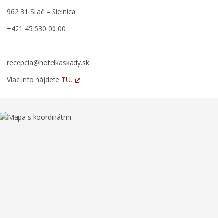
ORGANIZÁCIE
962 31 Sliač – Sielnica
Civilná ochrana
+421 45 530 00 00
Triedenie odpadu
Súťaže v meste
recepcia@hotelkaskady.sk
Viac info nájdete
TU.