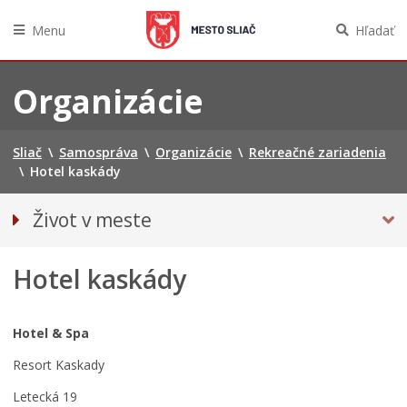
Menu
Hľadať
Preskočiť
na
Organizácie
obsah
Sliač
\
Samospráva
\
Organizácie
\
Rekreačné zariadenia
\
Hotel kaskády
Život v meste
O meste
Hotel kaskády
Aktuality
Parkovanie Sliač
Podujatia
Hotel & Spa
Domov pre seniorov Sliač
Resort Kaskady
Mestská polícia
Letecká 19