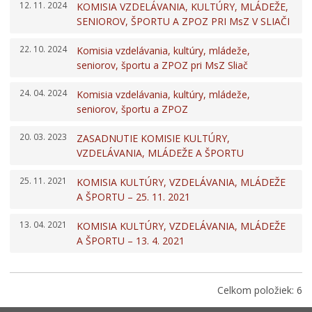
12. 11. 2024
Komisie
KOMISIA VZDELÁVANIA, KULTÚRY, MLÁDEŽE,
SENIOROV, ŠPORTU A ZPOZ PRI MsZ V SLIAČI
Elektronické služby
22. 10. 2024
Verejné obstarávania
Komisia vzdelávania, kultúry, mládeže,
seniorov, športu a ZPOZ pri MsZ Sliač
Všeobecne záväzné nariadenia
24. 04. 2024
Územné plánovanie
Komisia vzdelávania, kultúry, mládeže,
seniorov, športu a ZPOZ
Poskytovanie informácií
20. 03. 2023
Rozpočet
ZASADNUTIE KOMISIE KULTÚRY,
VZDELÁVANIA, MLÁDEŽE A ŠPORTU
Dokumenty mesta
25. 11. 2021
Protispoločenská činnosť
KOMISIA KULTÚRY, VZDELÁVANIA, MLÁDEŽE
A ŠPORTU – 25. 11. 2021
Voľby prezidenta SR 2024
13. 04. 2021
KOMISIA KULTÚRY, VZDELÁVANIA, MLÁDEŽE
A ŠPORTU – 13. 4. 2021
Celkom položiek: 6