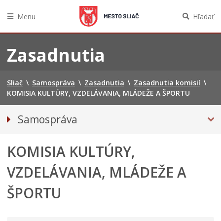
Menu
Hľadať
Preskočiť
na
Zasadnutia
obsah
Sliač
\
Samospráva
\
Zasadnutia
\
Zasadnutia komisií
\
KOMISIA KULTÚRY, VZDELÁVANIA, MLÁDEŽE A ŠPORTU
Samospráva
Referendum
KOMISIA KULTÚRY,
Primátorka mesta
Kompetencie mesta
VZDELÁVANIA, MLÁDEŽE A
Mesto Sliač
ŠPORTU
Hlavný kontrolór mesta
Mestské zastupiteľstvo