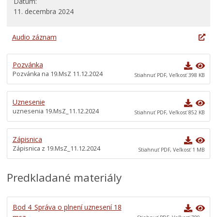
Dátum
11. decembra 2024
Poslanci
Rámcový plán zasadnutí
Audio záznam
Zasadnutie zastupiteľstva 2022-2026
Zasadnutie zastupiteľstva 2018-2022
Pozvánka
Komisie
Pozvánka na 19.MsZ 11.12.2024
Stiahnuť PDF, Veľkosť 398 KB
Elektronické služby
Uznesenie
Verejné obstarávania
uznesenia 19.MsZ_11.12.2024
Stiahnuť PDF, Veľkosť 852 KB
Všeobecne záväzné nariadenia
Územné plánovanie
Zápisnica
Poskytovanie informácií
Zápisnica z 19.MsZ_11.12.2024
Stiahnuť PDF, Veľkosť 1 MB
Rozpočet
Predkladané materiály
Dokumenty mesta
Protispoločenská činnosť
Bod 4_Správa o plnení uznesení 18
Voľby prezidenta SR 2024