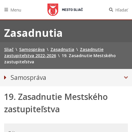
Menu
Hľadať
Preskočiť
na
Zasadnutia
obsah
Sliač
\
Samospráva
\
Zasadnutia
\
Zasadnutie
zastupiteľstva 2022-2026
\
19. Zasadnutie Mestského
zastupiteľstva
Samospráva
Referendum
19. Zasadnutie Mestského
Primátorka mesta
Kompetencie mesta
zastupiteľstva
Mesto Sliač
Hlavný kontrolór mesta
MESTSKÉ ZASTUPITEĽSTVO