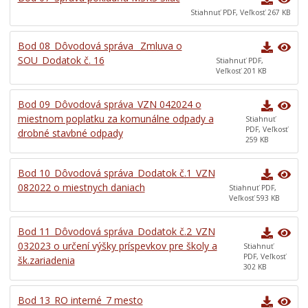
Stiahnuť PDF, Veľkosť 267 KB
Bod 08_Dôvodová správa _Zmluva o
SOU_Dodatok č. 16
Stiahnuť PDF,
Veľkosť 201 KB
Bod 09_Dôvodová správa_VZN 042024 o
miestnom poplatku za komunálne odpady a
Stiahnuť
PDF, Veľkosť
drobné stavbné odpady
259 KB
Bod 10_Dôvodová správa_Dodatok č.1_VZN
082022 o miestnych daniach
Stiahnuť PDF,
Veľkosť 593 KB
Bod 11_Dôvodová správa_Dodatok č.2_VZN
032023 o určení výšky príspevkov pre školy a
Stiahnuť
PDF, Veľkosť
šk.zariadenia
302 KB
Bod 13_RO interné_7 mesto