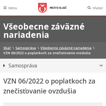
Menu
Hľadať
Preskočiť
na
Všeobecne záväzné
obsah
nariadenia
Sliač
\
Samospráva
\
Všeobecne záväzné nariadenia
\
VZN 06/2022 o poplatkoch za znečisťovanie ovzdušia
Samospráva
Referendum
VZN 06/2022 o poplatkoch za
Primátorka mesta
Kompetencie mesta
znečisťovanie ovzdušia
Mesto Sliač
Hlavný kontrolór mesta