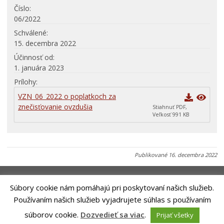
Mestské zastupiteľstvo
Číslo
06/2022
Komisie
Schválené
Elektronické služby
15. decembra 2022
Verejné obstarávania
Účinnosť od
1. januára 2023
VŠEOBECNE ZÁVÄZNÉ NARIADENIA
Prílohy
Územné plánovanie
VZN_06_2022 o poplatkoch za
Poskytovanie informácií
znečisťovanie ovzdušia
Stiahnuť PDF,
Veľkosť 991 KB
Rozpočet
Dokumenty mesta
Protispoločenská činnosť
Publikované
16. decembra 2022
Voľby prezidenta SR 2024
Súbory cookie nám pomáhajú pri poskytovaní našich služieb.
Používaním našich služieb vyjadrujete súhlas s používaním
Riešenie
ANTIK SMART CITY
| Technický prevádzkovateľ -MVI
súborov cookie.
Dozvedieť sa viac
.
Prijať všetky
Technology, s. r. o.