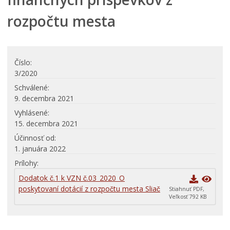
Hlavný kontrolór mesta
rozpočtu mesta
Mestské zastupiteľstvo
Komisie
Elektronické služby
Číslo
Verejné obstarávania
3/2020
VŠEOBECNE ZÁVÄZNÉ NARIADENIA
Schválené
9. decembra 2021
Územné plánovanie
Vyhlásené
Poskytovanie informácií
15. decembra 2021
Rozpočet
Účinnosť od
Dokumenty mesta
1. januára 2022
Prílohy
Protispoločenská činnosť
Dodatok č.1 k VZN č.03_2020_O
Voľby prezidenta SR 2024
poskytovaní dotácií z rozpočtu mesta Sliač
Stiahnuť PDF,
Veľkosť 792 KB