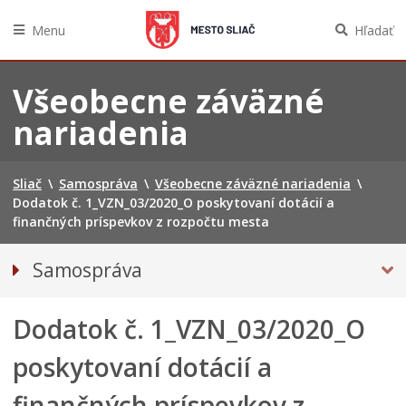
Menu
Hľadať
Preskočiť
na
Všeobecne záväzné
obsah
nariadenia
Sliač
\
Samospráva
\
Všeobecne záväzné nariadenia
\
Dodatok č. 1_VZN_03/2020_O poskytovaní dotácií a
finančných príspevkov z rozpočtu mesta
Samospráva
Referendum
Dodatok č. 1_VZN_03/2020_O
Primátorka mesta
Kompetencie mesta
poskytovaní dotácií a
Mesto Sliač
finančných príspevkov z