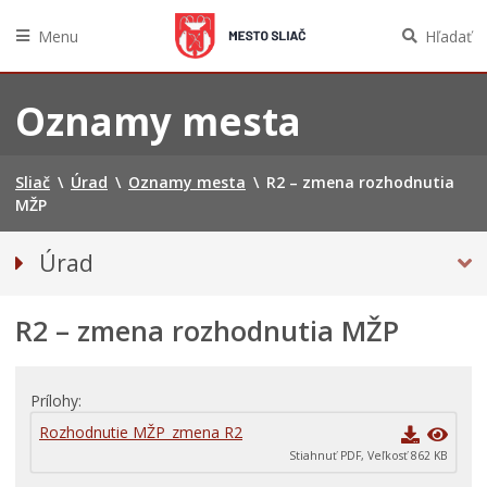
Menu
Hľadať
Preskočiť
na
Oznamy mesta
obsah
Sliač
\
Úrad
\
Oznamy mesta
\
R2 – zmena rozhodnutia
MŽP
Úrad
Prednosta mestského úradu
R2 – zmena rozhodnutia MŽP
Odbory úradu
OZNAMY MESTA
Projekty
Prílohy
Zmluvy, faktúry a objednávky
Rozhodnutie MŽP_zmena R2
Stiahnuť PDF, Veľkosť 862 KB
Tlačivá a agendy