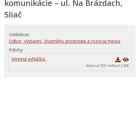
komunikácie – ul. Na Brázdach,
Tlačivá a agendy
Sliač
Oddelenie
Odbor výstavby, životného prostredia a rozvoja mesta
Prílohy
Verejná vyhláška_
Stiahnuť PDF, Veľkosť 2 MB