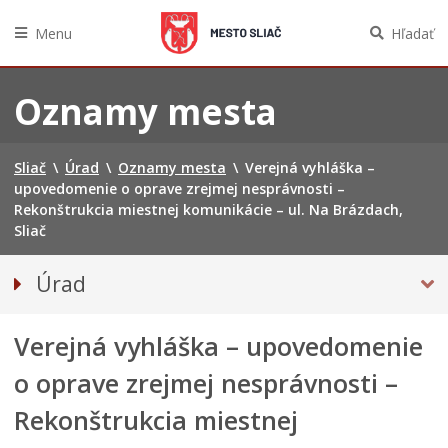
Menu
Hľadať
Preskočiť
na
Oznamy mesta
obsah
Sliač
\
Úrad
\
Oznamy mesta
\
Verejná vyhláška –
upovedomenie o oprave zrejmej nesprávnosti –
Rekonštrukcia miestnej komunikácie – ul. Na Brázdach,
Sliač
Úrad
Prednosta mestského úradu
Verejná vyhláška – upovedomenie
Odbory úradu
OZNAMY MESTA
o oprave zrejmej nesprávnosti –
Projekty
Rekonštrukcia miestnej
Zmluvy, faktúry a objednávky