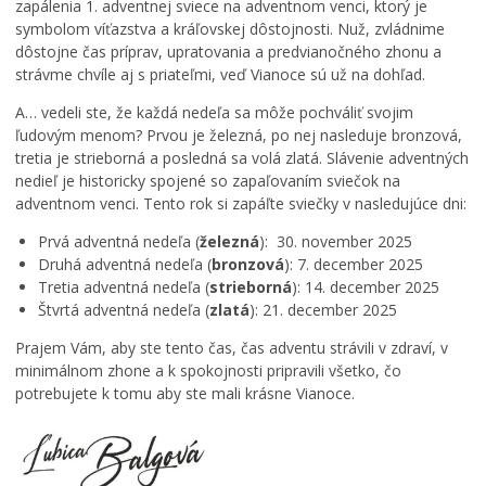
zapálenia 1. adventnej sviece na adventnom venci, ktorý je
symbolom víťazstva a kráľovskej dôstojnosti. Nuž, zvládnime
dôstojne čas príprav, upratovania a predvianočného zhonu a
strávme chvíle aj s priateľmi, veď Vianoce sú už na dohľad.
A… vedeli ste, že každá nedeľa sa môže pochváliť svojim
ľudovým menom? Prvou je železná, po nej nasleduje bronzová,
tretia je strieborná a posledná sa volá zlatá. Slávenie adventných
nedieľ je historicky spojené so zapaľovaním sviečok na
adventnom venci. Tento rok si zapáľte sviečky v nasledujúce dni:
Prvá adventná nedeľa (
železná
): 30. november 2025
Druhá adventná nedeľa (
bronzová
): 7. december 2025
Tretia adventná nedeľa (
strieborná
): 14. december 2025
Štvrtá adventná nedeľa (
zlatá
): 21. december 2025
Prajem Vám, aby ste tento čas, čas adventu strávili v zdraví, v
minimálnom zhone a k spokojnosti pripravili všetko, čo
potrebujete k tomu aby ste mali krásne Vianoce.
R
y
b
O
á