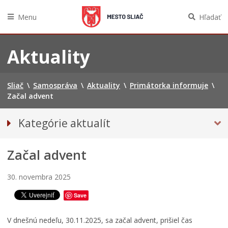
Menu
Hľadať
Preskočiť
na
Aktuality
obsah
Sliač
\
Samospráva
\
Aktuality
\
Primátorka informuje
\
Začal advent
Kategórie aktualít
Tlačové správy
Začal advent
PRIMÁTORKA INFORMUJE
30. novembra 2025
Save
V dnešnú nedeľu, 30.11.2025, sa začal advent, prišiel čas