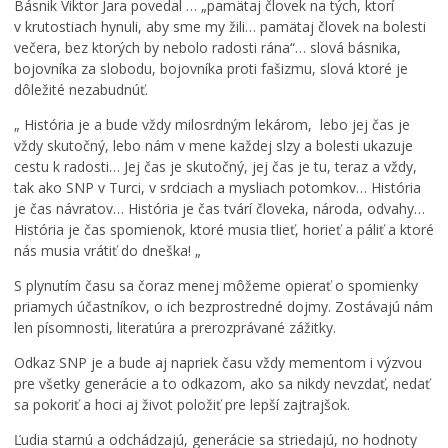
Básnik Viktor Jara povedal … „pamätaj človek na tých, ktorí
v krutostiach hynuli, aby sme my žili… pamätaj človek na bolesti
večera, bez ktorých by nebolo radosti rána“… slová básnika,
bojovníka za slobodu, bojovníka proti fašizmu, slová ktoré je
dôležité nezabudnúť.
„ História je a bude vždy milosrdným lekárom, lebo jej čas je
vždy skutočný, lebo nám v mene každej slzy a bolesti ukazuje
cestu k radosti… Jej čas je skutočný, jej čas je tu, teraz a vždy,
tak ako SNP v Turci, v srdciach a mysliach potomkov… História
je čas návratov… História je čas tvárí človeka, národa, odvahy…
História je čas spomienok, ktoré musia tlieť, horieť a páliť a ktoré
nás musia vrátiť do dneška! „
S plynutím času sa čoraz menej môžeme opierať o spomienky
priamych účastníkov, o ich bezprostredné dojmy. Zostávajú nám
len písomnosti, literatúra a prerozprávané zážitky.
Odkaz SNP je a bude aj napriek času vždy mementom i výzvou
pre všetky generácie a to odkazom, ako sa nikdy nevzdať, nedať
sa pokoriť a hoci aj život položiť pre lepší zajtrajšok.
Ľudia starnú a odchádzajú, generácie sa striedajú, no hodnoty