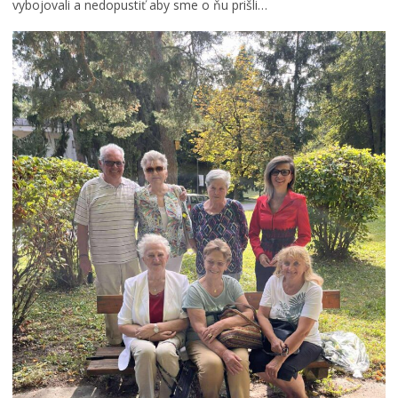
vybojovali a nedopustiť aby sme o ňu prišli…