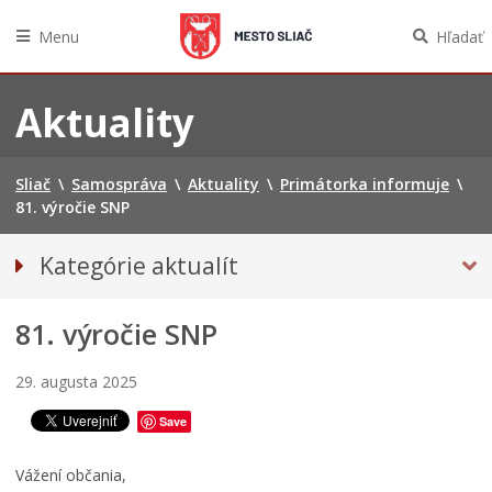
Menu
Hľadať
Preskočiť
na
Aktuality
obsah
Sliač
\
Samospráva
\
Aktuality
\
Primátorka informuje
\
81. výročie SNP
Kategórie aktualít
Tlačové správy
81. výročie SNP
PRIMÁTORKA INFORMUJE
29. augusta 2025
Save
Vážení občania,