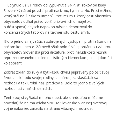
… uplynulo už 81 rokov od vypuknutia SNP, 81 rokov od kedy
Slovenský národ povstal proti nacizmu, tyranii a zlu. Proti režimu,
ktorý stál na ľudskom utrpení. Proti režimu, ktorý časti vlastných
obyvateľov odňal právo voliť, pripravil ich o majetok,
o dôstojnosť, aby ich napokon násilne deportoval do
koncentračných táborov na takmer istú cestu smrti.
Išlo o jedno z najväčších ozbrojených vystúpení proti fašizmu na
našom kontinente. Zároveň však bolo SNP spontánnou vzburou
obyvateľov Slovenska proti diktatúre, proti neľudskosti režimu
reprezentovaného nie len nacistickým Nemeckom, ale aj domáci
kolaboranti.
Zobrať zbraň do ruky a byť každú chvíľu pripravený položiť svoj
život za slobodu svojej rodiny, za národ, za vlasť…tak sa
rozhodli a tak urobili naši predkovia. Bolo to jedno z veľkých
rozhodnutí v našich dejinách.
Tento boj si vyžiadal mnoho obetí, ale s hrdosťou môžeme
povedať, že najmä vďaka SNP sa Slovensko v druhej svetovej
vojne nakoniec zaradilo na stranu víťazných mocností.