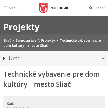
Menu
Hľadať
Preskočiť
na
Projekty
obsah
Sliač
\
Samospráva
\
Projekty
\
Technické vybavenie pre
dom kultúry – mesto Sliač
Úrad
Prednosta mestského úradu
Technické vybavenie pre dom
Odbory úradu
Oznamy mesta
kultúry – mesto Sliač
PROJEKTY
Zmluvy, faktúry a objednávky
Tlačivá a agendy
Kód