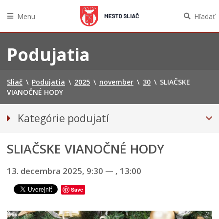
Menu
Hľadať
Preskočiť
na
Podujatia
obsah
Sliač
\
Podujatia
\
2025
\
november
\
30
\
SLIAČSKE
VIANOČNÉ HODY
Kategórie podujatí
VŠETKY PODUJATIA
SLIAČSKE VIANOČNÉ HODY
Mestský Ples 2025
13. decembra 2025, 9:30
—
, 13:00
Save