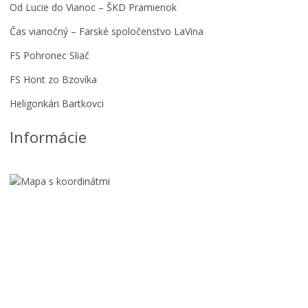
Od Lucie do Vianoc – ŠKD Pramienok
Čas vianočný – Farské spoločenstvo LaVina
FS Pohronec Sliač
FS Hont zo Bzovíka
Heligonkári Bartkovci
8
Informácie
.
R
O
Č
N
Í
K
S
Ú
Ť
A
Ž
E