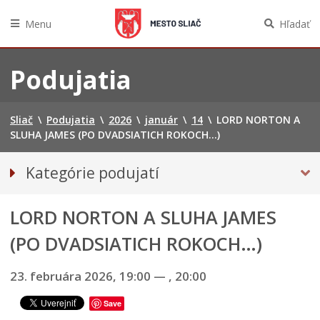
Menu
Hľadať
Preskočiť
na
Podujatia
obsah
Sliač
\
Podujatia
\
2026
\
január
\
14
\
LORD NORTON A
SLUHA JAMES (PO DVADSIATICH ROKOCH…)
Kategórie podujatí
VŠETKY PODUJATIA
LORD NORTON A SLUHA JAMES
Mestský Ples 2025
(PO DVADSIATICH ROKOCH…)
23. februára 2026, 19:00
—
, 20:00
Save