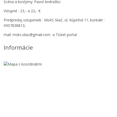
Scéna a kostýmy: Pavol Andraško
Vstupné : 23,- a 22,- €
Predpredaj vstupeniek : MsKS Sliač, ul. Kúpeľná 11; kontakt :
0907838813,
mail: msks.sliac@gmail.com a Ticket portal
Informácie
8
.
R
O
Č
N
Í
K
S
Ú
Ť
A
Ž