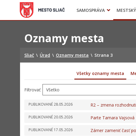
SAMOSPRÁVA
MESTSKÝ
Komisie
Civilná ochrana
Preskočiť
na
Oznamy mesta
obsah
Sliač
\
Úrad
\
Oznamy mesta
\
Strana 3
Všetky oznamy mesta
Me
Filtrovať:
PUBLIKOVANÉ
28.05.2026
R2 – zmena rozhodnut
PUBLIKOVANÉ
20.05.2026
Parte Tamara Vajsová
PUBLIKOVANÉ
17.05.2026
Zámer zameniť časť p