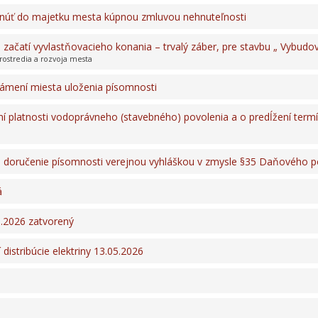
úť do majetku mesta kúpnou zmluvou nehnuteľnosti
 začatí vyvlastňovacieho konania – trvalý záber, pre stavbu „ Vybudov
rostredia a rozvoja mesta
námení miesta uloženia písomnosti
í platnosti vodoprávneho (stavebného) povolenia a o predĺžení termí
o doručenie písomnosti verejnou vyhláškou v zmysle §35 Daňového p
á
5.2026 zatvorený
distribúcie elektriny 13.05.2026