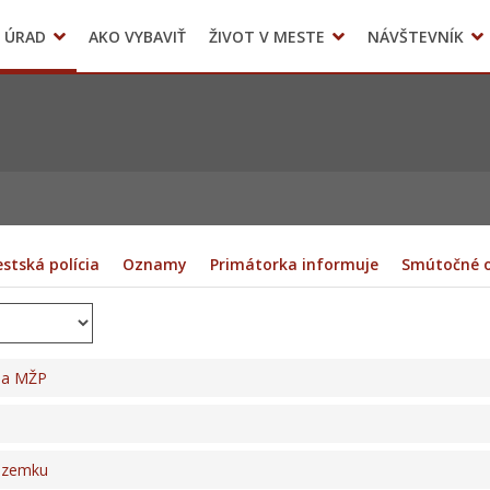
 ÚRAD
AKO VYBAVIŤ
ŽIVOT V MESTE
NÁVŠTEVNÍK
Územné plánovanie
Mestské kultúrne stredisko Sliač
stská polícia
Oznamy
Primátorka informuje
Smútočné 
ia MŽP
ozemku