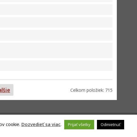
alšie
Celkom položiek: 715
ov cookie.
Dozvedieť sa viac
.
Prijať všetky
Odmietnuť