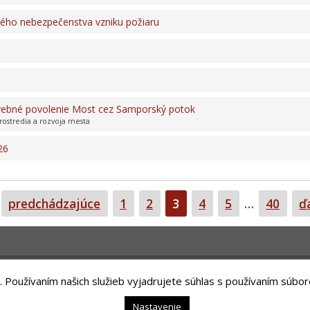
ného nebezpečenstva vzniku požiaru
avebné povolenie Most cez Samporský potok
rostredia a rozvoja mesta
26
Strana
Strana
Strana
Strana
Strana
Strana
predchádzajúce
1
2
3
4
5
…
40
ď
. Používaním našich služieb vyjadrujete súhlas s používaním súbor
nology, s. r. o.
Nastavenie