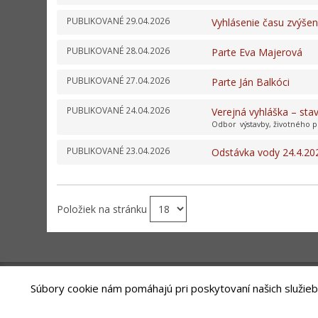
PUBLIKOVANÉ
29.04.2026
Vyhlásenie času zvýše
PUBLIKOVANÉ
28.04.2026
Parte Eva Majerová
PUBLIKOVANÉ
27.04.2026
Parte Ján Balkóci
PUBLIKOVANÉ
24.04.2026
Verejná vyhláška – st
Odbor výstavby, životného p
PUBLIKOVANÉ
23.04.2026
Odstávka vody 24.4.20
Položiek na stránku
Súbory cookie nám pomáhajú pri poskytovaní našich služieb
Riešenie
ANTIK SMART CITY
| Technický prevádzkovateľ -MVI Tech