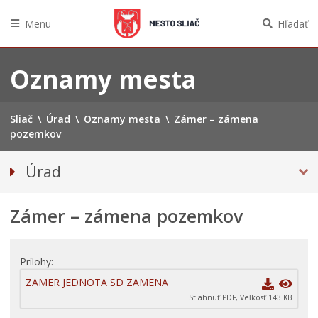
Menu
Hľadať
Preskočiť
na
Oznamy mesta
obsah
Sliač
\
Úrad
\
Oznamy mesta
\
Zámer – zámena
pozemkov
Úrad
Prednosta mestského úradu
Zámer – zámena pozemkov
Odbory úradu
OZNAMY MESTA
Projekty
Prílohy
Zmluvy, faktúry a objednávky
ZAMER JEDNOTA SD ZAMENA
Stiahnuť PDF, Veľkosť 143 KB
Tlačivá a agendy