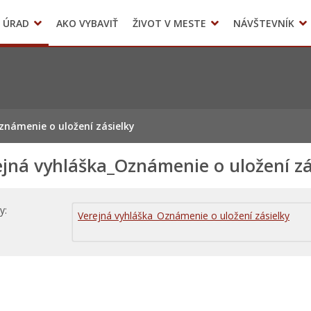
 ÚRAD
AKO VYBAVIŤ
ŽIVOT V MESTE
NÁVŠTEVNÍK
Územné plánovanie
Mestské kultúrne stredisko Sliač
známenie o uložení zásielky
jná vyhláška_Oznámenie o uložení zá
hy
Verejná vyhláška_Oznámenie o uložení zásielky