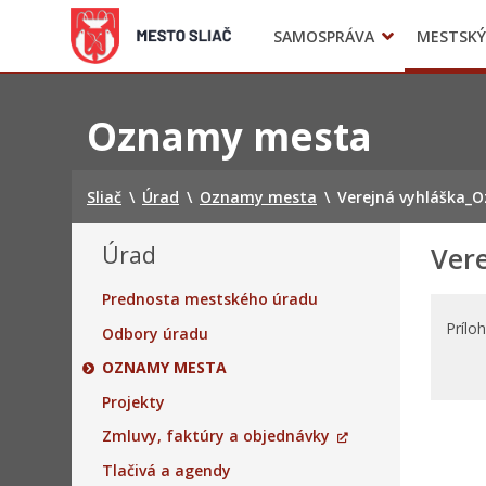
SAMOSPRÁVA
MESTSKÝ
Komisie
Civilná ochrana
Preskočiť
na
Oznamy mesta
obsah
Sliač
\
Úrad
\
Oznamy mesta
\
Verejná vyhláška_O
Úrad
Vere
Prednosta mestského úradu
Prílo
Odbory úradu
OZNAMY MESTA
Projekty
Zmluvy, faktúry a objednávky
Tlačivá a agendy