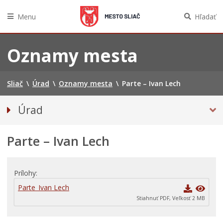
Menu
Hľadať
Preskočiť
na
Oznamy mesta
obsah
Sliač
\
Úrad
\
Oznamy mesta
\
Parte – Ivan Lech
Úrad
Prednosta mestského úradu
Parte – Ivan Lech
Odbory úradu
OZNAMY MESTA
Projekty
Prílohy
Zmluvy, faktúry a objednávky
Parte_Ivan Lech
Stiahnuť PDF, Veľkosť 2 MB
Tlačivá a agendy