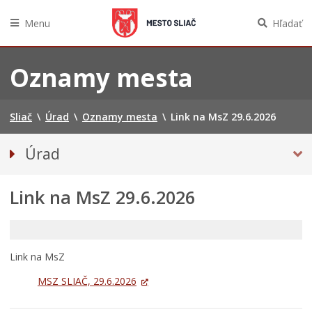
Menu
Hľadať
Preskočiť
na
Oznamy mesta
obsah
Sliač
\
Úrad
\
Oznamy mesta
\
Link na MsZ 29.6.2026
Úrad
Prednosta mestského úradu
Link na MsZ 29.6.2026
Odbory úradu
OZNAMY MESTA
Projekty
Link na MsZ
Zmluvy, faktúry a objednávky
MSZ SLIAČ, 29.6.2026
Tlačivá a agendy