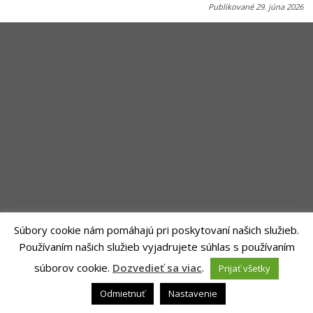
Publikované
29. júna 2026
Súbory cookie nám pomáhajú pri poskytovaní našich služieb.
Používaním našich služieb vyjadrujete súhlas s používaním
Riešenie
ANTIK SMART CITY
| Technický prevádzkovateľ -MVI
súborov cookie.
Dozvedieť sa viac
.
Prijať všetky
Technology, s. r. o.
Správca webového sídla: Mesto Sliač, Letecká 1, 962 31 Sliač,
Vyhlásenie
Odmietnuť
Nastavenie
o prístupnosti
|
Ochrana osobných údajov