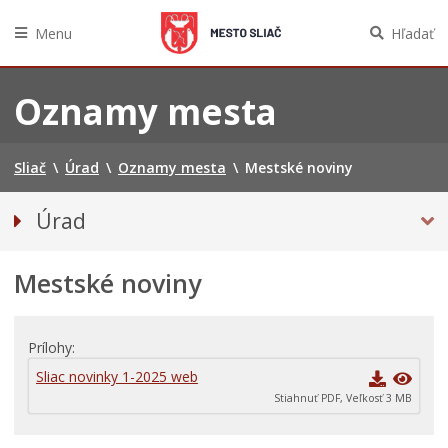
Menu
Hľadať
Preskočiť
na
Oznamy mesta
obsah
Sliač
\
Úrad
\
Oznamy mesta
\
Mestské noviny
Úrad
Prednosta mestského úradu
Mestské noviny
Odbory úradu
OZNAMY MESTA
Projekty
Prílohy
Zmluvy, faktúry a objednávky
Sliac novinky 1-2025 web
Stiahnuť PDF, Veľkosť 3 MB
Tlačivá a agendy