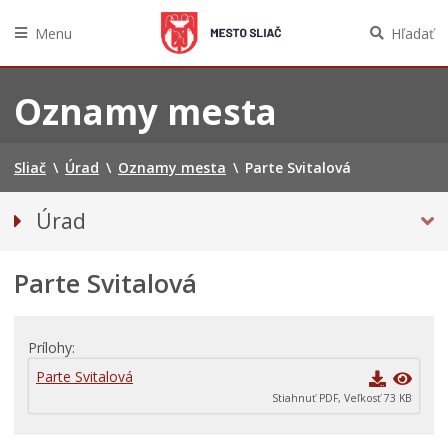
Menu
Hľadať
Preskočiť
na
Oznamy mesta
obsah
Sliač
\
Úrad
\
Oznamy mesta
\
Parte Svitalová
Úrad
Prednosta mestského úradu
Parte Svitalová
Odbory úradu
OZNAMY MESTA
Projekty
Prílohy
Zmluvy, faktúry a objednávky
Parte Svitalová
Stiahnuť PDF, Veľkosť 73 KB
Tlačivá a agendy