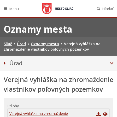
Menu
Hľadať
Preskočiť
na
Oznamy mesta
obsah
Sliač
\
Úrad
\
Oznamy mesta
\
Verejná vyhláška na
zhromaždenie vlastníkov poľovných pozemkov
Úrad
Prednosta mestského úradu
Verejná vyhláška na zhromaždenie
Odbory úradu
OZNAMY MESTA
vlastníkov poľovných pozemkov
Projekty
Zmluvy, faktúry a objednávky
Prílohy
Tlačivá a agendy
Verejná vyhláška na zhromaždenie