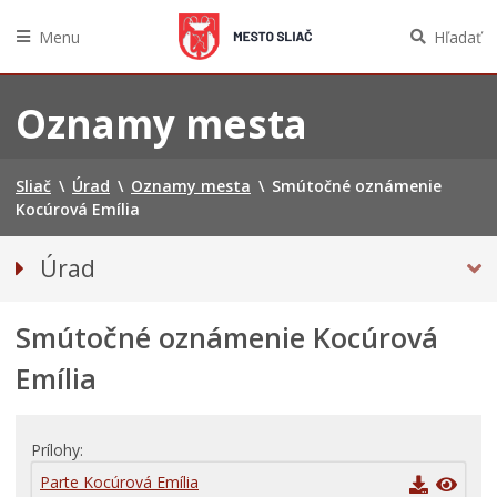
Menu
Hľadať
Preskočiť
na
Oznamy mesta
obsah
Sliač
\
Úrad
\
Oznamy mesta
\
Smútočné oznámenie
Kocúrová Emília
Úrad
Prednosta mestského úradu
Smútočné oznámenie Kocúrová
Odbory úradu
OZNAMY MESTA
Emília
Projekty
Zmluvy, faktúry a objednávky
Prílohy
Tlačivá a agendy
Parte Kocúrová Emília