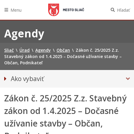
Menu
Hľadať
Preskočiť
na
Agendy
obsah
Sliač
\
Úrad
\
Agendy
\
Občan
\
Zákon č. 25/2025 Z.z.
Stavebný zákon od 1.4.2025 – Dočasné užívanie stavby –
Občan, Podnikateľ
Ako vybaviť
Občan
Zákon č. 25/2025 Z.z. Stavebný
Podnikateľ
zákon od 1.4.2025 – Dočasné
užívanie stavby – Občan,